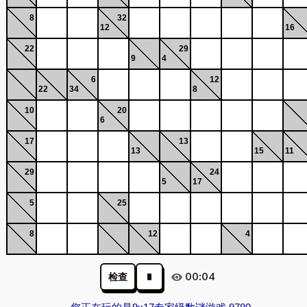
8
32
12
16
22
29
9
4
6
12
22
34
8
10
20
6
17
13
13
15
11
29
24
5
17
5
25
8
12
4
00:04
检查