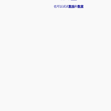
也可以试试
数独
和
数壹