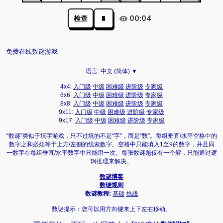
00:04
检查
免费在线数谜游戏
语言:
中文 (简体) ▼
4x4:
入门级
中级
困难级
进阶级
专家级
6x6:
入门级
中级
困难级
进阶级
专家级
8x8:
入门级
中级
困难级
进阶级
专家级
9x11:
入门级
中级
困难级
进阶级
专家级
9x17:
入门级
中级
困难级
进阶级
专家级
“数谜”类似于填字游戏，只不过填的不是“字”，而是“数”。每组垂直/水平空格中的
数字之和必须等于上方/左侧的线索数字。空格中只能填入1至9的数字，并且同
一数字在每组垂直/水平数字中只能用一次。每张数谜题仅有一个解，只能通过逻
辑推理来解决。
数谜博客
数谜规则
数谜教程:
基础
挑战
数谜提示：您可以用方向键来上下左右移动。