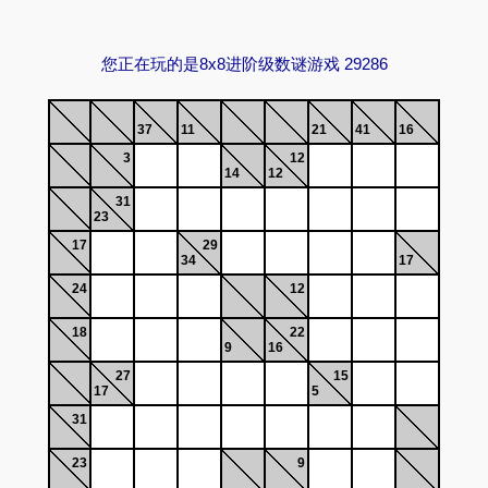
您正在玩的是8x8进阶级数谜游戏 29286
37
11
21
41
16
3
12
14
12
31
23
17
29
34
17
24
12
18
22
9
16
27
15
17
5
31
23
9